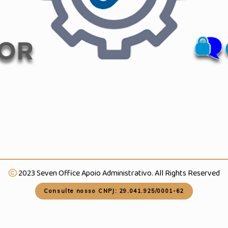
2023 Seven Office Apoio Administrativo. All Rights Reserved
Consulte nosso CNPJ: 29.041.925/0001-62